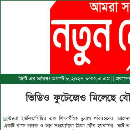
প্রিন্ট এর তারিখঃ অগাস্ট ৮, ২০২৬, ৮:৩৬ এ.এম || প্রকাশ
ভিডিও ফুটেজেও মিলেছে যৌ
উত্তরা ইউনিভার্সিটির এক শিক্ষার্থীকে তুরাগ পরিবহনের
আন্দো
একটি বাসে চালক ও তার সহযোগীরা মিলে যৌন হয়রানির
ঘটে ত