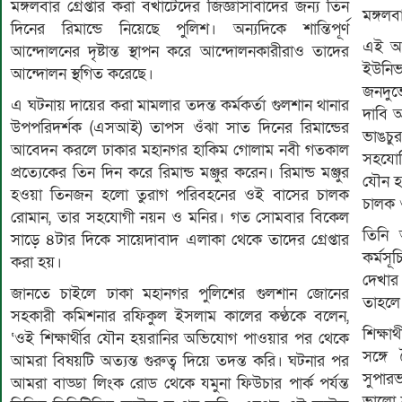
মঙ্গলবার গ্রেপ্তার করা বখাটেদের জিজ্ঞাসাবাদের জন্য তিন
মঙ্গলব
দিনের রিমান্ডে নিয়েছে পুলিশ। অন্যদিকে শান্তিপূর্ণ
এই আন
আন্দোলনের দৃষ্টান্ত স্থাপন করে আন্দোলনকারীরাও তাদের
ইউনিভ
আন্দোলন স্থগিত করেছে।
জনদুর্
এ ঘটনায় দায়ের করা মামলার তদন্ত কর্মকর্তা গুলশান থানার
দাবি 
উপপরিদর্শক (এসআই) তাপস ওঁঝা সাত দিনের রিমান্ডের
ভাঙচু
আবেদন করলে ঢাকার মহানগর হাকিম গোলাম নবী গতকাল
সহযোগ
প্রত্যেকের তিন দিন করে রিমান্ড মঞ্জুর করেন। রিমান্ড মঞ্জুর
যৌন হ
হওয়া তিনজন হলো তুরাগ পরিবহনের ওই বাসের চালক
চালক ও
রোমান, তার সহযোগী নয়ন ও মনির। গত সোমবার বিকেল
তিনি 
সাড়ে ৪টার দিকে সায়েদাবাদ এলাকা থেকে তাদের গ্রেপ্তার
কর্মসূ
করা হয়।
দেখার
জানতে চাইলে ঢাকা মহানগর পুলিশের গুলশান জোনের
তাহলে
সহকারী কমিশনার রফিকুল ইসলাম কালের কণ্ঠকে বলেন,
শিক্ষা
‘ওই শিক্ষার্থীর যৌন হয়রানির অভিযোগ পাওয়ার পর থেকে
সঙ্গে
আমরা বিষয়টি অত্যন্ত গুরুত্ব দিয়ে তদন্ত করি। ঘটনার পর
সুপার
আমরা বাড্ডা লিংক রোড থেকে যমুনা ফিউচার পার্ক পর্যন্ত
ভালো 