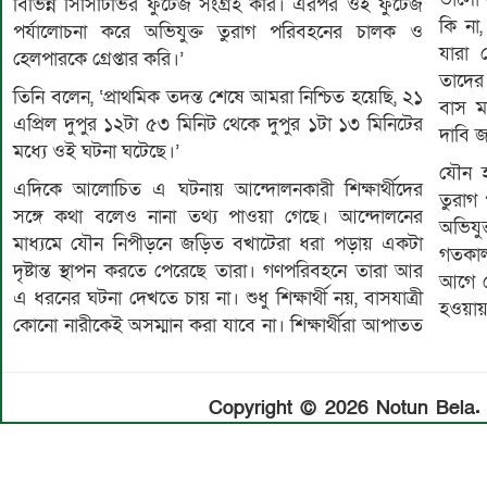
বিভিন্ন সিসিটিভির ফুটেজ সংগ্রহ করি। এরপর ওই ফুটেজ
কি না,
পর্যালোচনা করে অভিযুক্ত তুরাগ পরিবহনের চালক ও
যারা গ
হেলপারকে গ্রেপ্তার করি।’
তাদের
তিনি বলেন, ‘প্রাথমিক তদন্ত শেষে আমরা নিশ্চিত হয়েছি, ২১
বাস ম
এপ্রিল দুপুর ১২টা ৫৩ মিনিট থেকে দুপুর ১টা ১৩ মিনিটের
দাবি 
মধ্যে ওই ঘটনা ঘটেছে।’
যৌন হয়
এদিকে আলোচিত এ ঘটনায় আন্দোলনকারী শিক্ষার্থীদের
তুরাগ
সঙ্গে কথা বলেও নানা তথ্য পাওয়া গেছে। আন্দোলনের
অভিযুক
মাধ্যমে যৌন নিপীড়নে জড়িত বখাটেরা ধরা পড়ায় একটা
গতকাল
দৃষ্টান্ত স্থাপন করতে পেরেছে তারা। গণপরিবহনে তারা আর
আগে সো
এ ধরনের ঘটনা দেখতে চায় না। শুধু শিক্ষার্থী নয়, বাসযাত্রী
হওয়ায়
কোনো নারীকেই অসম্মান করা যাবে না। শিক্ষার্থীরা আপাতত
Copyright © 2026 Notun Bela. A