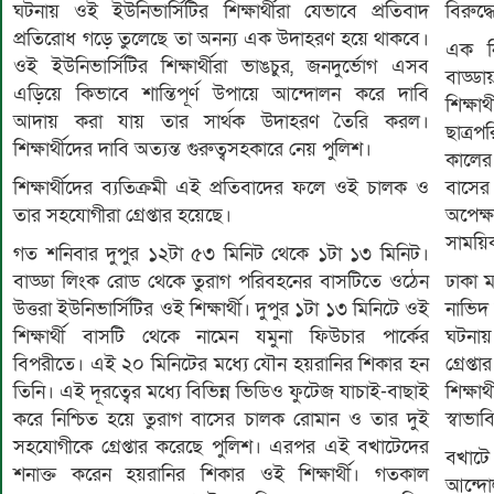
ঘটনায় ওই ইউনিভার্সিটির শিক্ষার্থীরা যেভাবে প্রতিবাদ
বিরুদ্
প্রতিরোধ গড়ে তুলেছে তা অনন্য এক উদাহরণ হয়ে থাকবে।
এক নি
ওই ইউনিভার্সিটির শিক্ষার্থীরা ভাঙচুর, জনদুর্ভোগ এসব
বাড্ড
এড়িয়ে কিভাবে শান্তিপূর্ণ উপায়ে আন্দোলন করে দাবি
শিক্ষ
আদায় করা যায় তার সার্থক উদাহরণ তৈরি করল।
ছাত্র
শিক্ষার্থীদের দাবি অত্যন্ত গুরুত্বসহকারে নেয় পুলিশ।
কালের
শিক্ষার্থীদের ব্যতিক্রমী এই প্রতিবাদের ফলে ওই চালক ও
বাসের 
তার সহযোগীরা গ্রেপ্তার হয়েছে।
অপেক্
সাময়িক
গত শনিবার দুপুর ১২টা ৫৩ মিনিট থেকে ১টা ১৩ মিনিট।
বাড্ডা লিংক রোড থেকে তুরাগ পরিবহনের বাসটিতে ওঠেন
ঢাকা 
উত্তরা ইউনিভার্সিটির ওই শিক্ষার্থী। দুপুর ১টা ১৩ মিনিটে ওই
নাভিদ
শিক্ষার্থী বাসটি থেকে নামেন যমুনা ফিউচার পার্কের
ঘটনা
বিপরীতে। এই ২০ মিনিটের মধ্যে যৌন হয়রানির শিকার হন
গ্রেপ
তিনি। এই দূরত্বের মধ্যে বিভিন্ন ভিডিও ফুটেজ যাচাই-বাছাই
শিক্ষা
করে নিশ্চিত হয়ে তুরাগ বাসের চালক রোমান ও তার দুই
স্বাভা
সহযোগীকে গ্রেপ্তার করেছে পুলিশ। এরপর এই বখাটেদের
বখাট
শনাক্ত করেন হয়রানির শিকার ওই শিক্ষার্থী। গতকাল
আন্দো