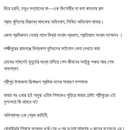
বিয়ে হয়নি, তবুও সন্তানের মা—এক কিশোরীর না বলা কান্নার গল্প
গ্রাম পুলিশের বিরুদ্ধে মাদকের অভিযোগ, লিখিত অভিযোগ থানায়।
জেলা শ্রমিকদল নেতার নামে মিথ্যা সংবাদ প্রকাশ, প্রতিবাদে সংবাদ সম্মেলন ।
লক্ষ্মীপুরের রামগঞ্জে বিশ্বকাপ ফুটবলের ফাইনাল খেলা দেখতে বাধা
চোখের সামনেই মুহূর্তের মধ্যে তলিয়ে গেল জীবনের সবটুকু সঞ্চয় আর শেষ
অবলম্বন
শ্রীপুর উপজেলা শিল্পাঞ্চল শ্রমিক দলের সাধারণ সম্পাদক
বাবার পর এবার দুই অবুঝ এতিম শিশুকেও পুড়িয়ে মারার চেষ্টা! শ্রীপুরের এই
নৃশংসতা কি থামবে না?
অবিশ্বাস্য এক প্রেম কাহিনী,
ধোবাউড়ায় শিশুকে দলবদ্ধ ধ/র্ষ/ণের ও পর হ/ত্যা মামলায় ৩ জনের মৃ/ত্যু/দ/ণ্ড।