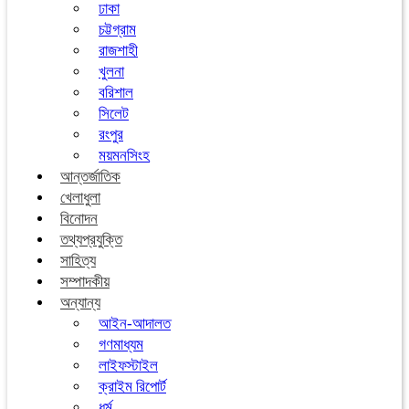
ঢাকা
চট্টগ্রাম
রাজশাহী
খুলনা
বরিশাল
সিলেট
রংপুর
ময়মনসিংহ
আন্তর্জাতিক
খেলাধুলা
বিনোদন
তথ্যপ্রযুক্তি
সাহিত্য
সম্পাদকীয়
অন্যান্য
আইন-আদালত
গণমাধ্যম
লাইফস্টাইল
ক্রাইম রিপোর্ট
ধর্ম