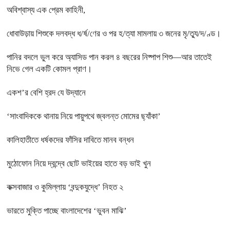
অবিশ্বাস্য এক প্রেম কাহিনী,
ধোবাউড়ায় শিশুকে দলবদ্ধ ধ/র্ষ/ণের ও পর হ/ত্যা মামলায় ৩ জনের মৃ/ত্যু/দ/ণ্ড।
পানির বদলে ভুল করে অ্যাসিড পান করল ৪ বছরের নিষ্পাপ শিশু—আর তাতেই
নিভে গেল একটি কোমল প্রাণ।
একশ’র বেশি হ্রদ যে উদ্যানে
‘সাংবাদিককে থানায় নিয়ে পায়ুপথে জ্বলন্ত মোমের ছ্যাঁকা’
কালিহাতীতে ধর্ষকদের ফাঁসির দাবিতে মানব বন্ধন
মুঠোফোন নিয়ে দ্বন্দ্বে ছোট ভাইয়ের হাতে বড় ভাই খুন
কক্সবাজার ও কুমিল্লায় ‘বন্দুকযুদ্ধে’ নিহত ২
ভারতে মুক্তি পাচ্ছে বাংলাদেশের ‘ভুবন মাঝি’