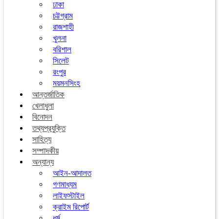
ঢাকা
চট্টগ্রাম
রাজশাহী
খুলনা
বরিশাল
সিলেট
রংপুর
ময়মনসিংহ
আন্তর্জাতিক
খেলাধুলা
বিনোদন
তথ্যপ্রযুক্তি
সাহিত্য
সম্পাদকীয়
অন্যান্য
আইন-আদালত
গণমাধ্যম
লাইফস্টাইল
ক্রাইম রিপোর্ট
ধর্ম