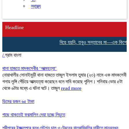
স্বাস্থ্য
Headline
বিয়ে হয়নি, তবুও সন্তানের মা—এক কিশোরীর ন
/
গ্রাম বাংলা
থানা হাজতে মাদকসেবীর ‘আত্মহত্যা’
নোয়াখালীর সোনাইমুড়ী থানা হাজতে তাজুল ইসলাম তুষার (২৩) নামে এক মাদকসেবী
গলায় লুঙ্গি পেঁচিয়ে আত্মহত্যা করেছেন বলে দাবি করেছে পুলিশ। শনিবার ভোর ৫টা
থেকে ৬টার মধ্যে এ ঘটনা ঘটে। তাজুল
read more
ডিমের ডজন ৬৫ টাকা
গাছে থাকতেই ফরমালিন দেয়া হচ্ছে লিচুতে
শ্রীপুরের ইজ্জতপুরে বন্ধ স্টেশন চালু ও ট্রেনের যাত্রাবিরতির দাবীতে মানবন্ধন