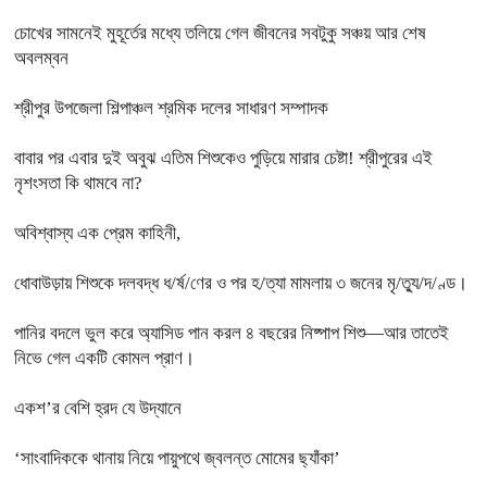
চোখের সামনেই মুহূর্তের মধ্যে তলিয়ে গেল জীবনের সবটুকু সঞ্চয় আর শেষ
অবলম্বন
শ্রীপুর উপজেলা শিল্পাঞ্চল শ্রমিক দলের সাধারণ সম্পাদক
বাবার পর এবার দুই অবুঝ এতিম শিশুকেও পুড়িয়ে মারার চেষ্টা! শ্রীপুরের এই
নৃশংসতা কি থামবে না?
অবিশ্বাস্য এক প্রেম কাহিনী,
ধোবাউড়ায় শিশুকে দলবদ্ধ ধ/র্ষ/ণের ও পর হ/ত্যা মামলায় ৩ জনের মৃ/ত্যু/দ/ণ্ড।
পানির বদলে ভুল করে অ্যাসিড পান করল ৪ বছরের নিষ্পাপ শিশু—আর তাতেই
নিভে গেল একটি কোমল প্রাণ।
একশ’র বেশি হ্রদ যে উদ্যানে
‘সাংবাদিককে থানায় নিয়ে পায়ুপথে জ্বলন্ত মোমের ছ্যাঁকা’