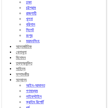
ঢাকা
চট্টগ্রাম
রাজশাহী
খুলনা
বরিশাল
সিলেট
রংপুর
ময়মনসিংহ
আন্তর্জাতিক
খেলাধুলা
বিনোদন
তথ্যপ্রযুক্তি
সাহিত্য
সম্পাদকীয়
অন্যান্য
আইন-আদালত
গণমাধ্যম
লাইফস্টাইল
ক্রাইম রিপোর্ট
ধর্ম