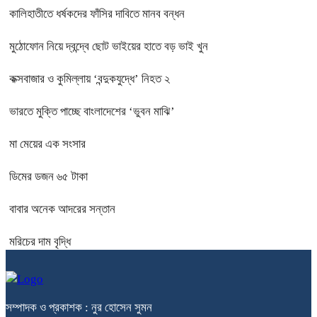
কালিহাতীতে ধর্ষকদের ফাঁসির দাবিতে মানব বন্ধন
মুঠোফোন নিয়ে দ্বন্দ্বে ছোট ভাইয়ের হাতে বড় ভাই খুন
কক্সবাজার ও কুমিল্লায় ‘বন্দুকযুদ্ধে’ নিহত ২
ভারতে মুক্তি পাচ্ছে বাংলাদেশের ‘ভুবন মাঝি’
মা মেয়ের এক সংসার
ডিমের ডজন ৬৫ টাকা
বাবার অনেক আদরের সন্তান
মরিচের দাম বৃদ্ধি
সম্পাদক ও প্রকাশক : নুর হোসেন সুমন