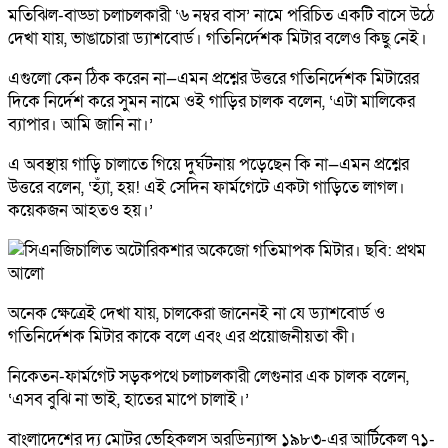
মতিঝিল-বাড্ডা চলাচলকারী ‘৬ নম্বর বাস’ নামে পরিচিত একটি বাসে উঠে
দেখা যায়, ভাঙাচোরা ড্যাশবোর্ড। গতিনির্দেশক মিটার বলেও কিছু নেই।
এগুলো কেন ঠিক করেন না—এমন প্রশ্নের উত্তরে গতিনির্দেশক মিটারের
দিকে নির্দেশ করে সুমন নামে ওই গাড়ির চালক বলেন, ‘এটা মালিকের
ব্যাপার। আমি জানি না।’
এ অবস্থায় গাড়ি চালাতে গিয়ে দুর্ঘটনায় পড়েছেন কি না—এমন প্রশ্নের
উত্তরে বলেন, ‘হ্যাঁ, হয়! এই সেদিন ফার্মগেটে একটা গাড়িতে লাগল।
কয়েকজন আহতও হয়।’
অনেক ক্ষেত্রেই দেখা যায়, চালকেরা জানেনই না যে ড্যাশবোর্ড ও
গতিনির্দেশক মিটার কাকে বলে এবং এর প্রয়োজনীয়তা কী।
নিকেতন-ফার্মগেট সড়কপথে চলাচলকারী লেগুনার এক চালক বলেন,
‘এসব বুঝি না ভাই, হাতের মাপে চালাই।’
বাংলাদেশের দ্য মোটর ভেহিকলস অরডিন্যান্স ১৯৮৩-এর আর্টিকেল ৭১-