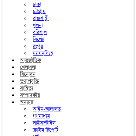
ঢাকা
চট্টগ্রাম
রাজশাহী
খুলনা
বরিশাল
সিলেট
রংপুর
ময়মনসিংহ
আন্তর্জাতিক
খেলাধুলা
বিনোদন
তথ্যপ্রযুক্তি
সাহিত্য
সম্পাদকীয়
অন্যান্য
আইন-আদালত
গণমাধ্যম
লাইফস্টাইল
ক্রাইম রিপোর্ট