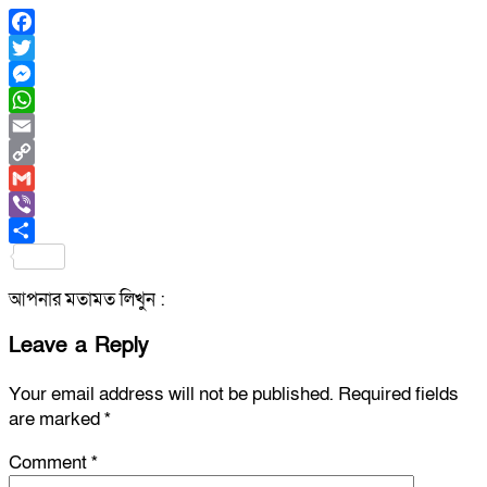
Facebook
Twitter
Messenger
WhatsApp
Email
Copy
Link
Gmail
Viber
Share
আপনার মতামত লিখুন :
Leave a Reply
Your email address will not be published.
Required fields
are marked
*
Comment
*