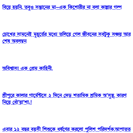
বিয়ে হয়নি, তবুও সন্তানের মা—এক কিশোরীর না বলা কান্নার গল্প
চোখের সামনেই মুহূর্তের মধ্যে তলিয়ে গেল জীবনের সবটুকু সঞ্চয় আর
শেষ অবলম্বন
অবিশ্বাস্য এক প্রেম কাহিনী,
শ্রীপুরে কালার গার্মেন্টসে ২ দিনে দেড় শতাধিক শ্রমিক অ’সুস্থ, কারণ
নিয়ে ধোঁ’য়া’শা.!
এবার ১২ বছর বয়সী শিশুকে ধর্ষণের করলো পুলিশ পরিদর্শক,আপাতত