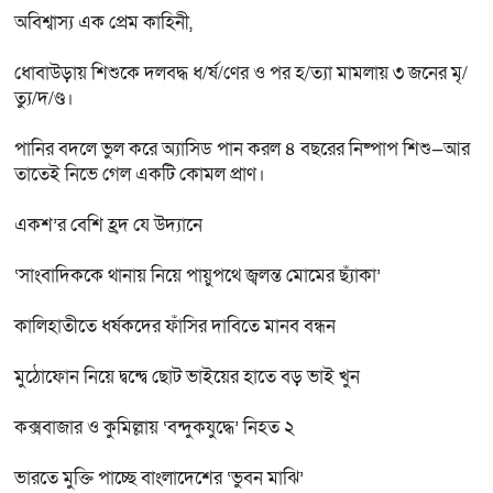
অবিশ্বাস্য এক প্রেম কাহিনী,
ধোবাউড়ায় শিশুকে দলবদ্ধ ধ/র্ষ/ণের ও পর হ/ত্যা মামলায় ৩ জনের মৃ/
ত্যু/দ/ণ্ড।
পানির বদলে ভুল করে অ্যাসিড পান করল ৪ বছরের নিষ্পাপ শিশু—আর
তাতেই নিভে গেল একটি কোমল প্রাণ।
একশ’র বেশি হ্রদ যে উদ্যানে
‘সাংবাদিককে থানায় নিয়ে পায়ুপথে জ্বলন্ত মোমের ছ্যাঁকা’
কালিহাতীতে ধর্ষকদের ফাঁসির দাবিতে মানব বন্ধন
মুঠোফোন নিয়ে দ্বন্দ্বে ছোট ভাইয়ের হাতে বড় ভাই খুন
কক্সবাজার ও কুমিল্লায় ‘বন্দুকযুদ্ধে’ নিহত ২
ভারতে মুক্তি পাচ্ছে বাংলাদেশের ‘ভুবন মাঝি’