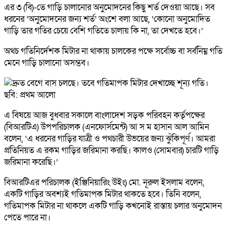
এর ৩ (বি)-তে গাড়ি চালানোর অনুমোদনের কিছু শর্ত দেওয়া আছে। সব
ধরনের ‘অনুমোদনের জন্য শর্ত’ অংশে বলা আছে, ‘কোনো অনুমোদিত
গাড়ি তার গতির চেয়ে বেশি গতিতে চালায় কি না, তা দেখতে হবে।’
অথচ গতিনির্দেশক মিটার না থাকায় চালকের পক্ষে সর্বোচ্চ বা সর্বনিম্ন গতি
মেনে গাড়ি চালানো অসম্ভব।
এ বিষয়ে আজ বুধবার সকালে বাংলাদেশ সড়ক পরিবহন কর্তৃপক্ষের
(বিআরটিএ) উপপরিচালক (এনফোর্সমেন্ট) আ স ম হাসান আল আমিন
বলেন, ‘এ ধরনের গাড়ির যাত্রী ও পথচারী উভয়ের জন্য ঝুঁকিপূর্ণ। আমরা
প্রতিনিয়ত এ রকম গাড়ির জরিমানা করছি। কালও (সোমবার) চারটি গাড়ি
জরিমানা করেছি।’
বিআরটিএর পরিচালক (ইঞ্জিনিয়ারিং উইং) মো. নূরুল ইসলাম বলেন,
একটি গাড়ির অবশ্যই গতিমাপক মিটার থাকতে হবে। তিনি বলেন,
গতিমাপক মিটার না থাকলে একটি গাড়ি কখনোই রাস্তায় চলার অনুমোদন
পেতে পারে না।