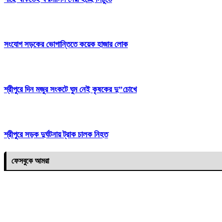
সংযোগ সড়কের ভোগান্তিতে কয়েক হাজার লোক
শ্রীপুরে দিন মজুর সংকটে ঘুম নেই কৃষকের দু”চোখে
শ্রীপুরে সড়ক দুর্ঘটনায় ট্রাক চালক নিহত
ফেসবুকে আমরা