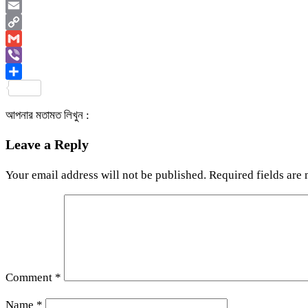
WhatsApp
Email
Copy
Link
Gmail
Viber
Share
আপনার মতামত লিখুন :
Leave a Reply
Your email address will not be published.
Required fields are
Comment
*
Name
*