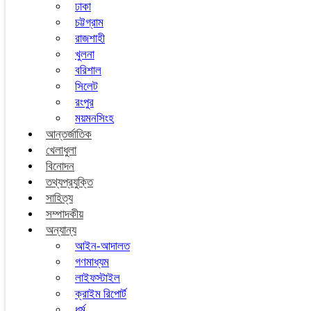
ঢাকা
চট্টগ্রাম
রাজশাহী
খুলনা
বরিশাল
সিলেট
রংপুর
ময়মনসিংহ
আন্তর্জাতিক
খেলাধুলা
বিনোদন
তথ্যপ্রযুক্তি
সাহিত্য
সম্পাদকীয়
অন্যান্য
আইন-আদালত
গণমাধ্যম
লাইফস্টাইল
ক্রাইম রিপোর্ট
ধর্ম