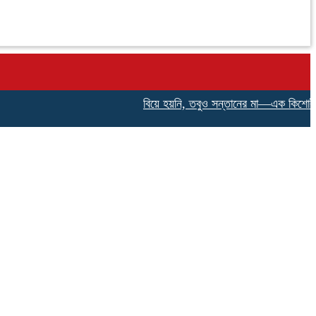
বিয়ে হয়নি, তবুও সন্তানের মা—এক কিশোরীর না বলা