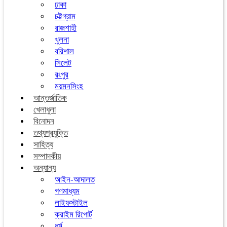
ঢাকা
চট্টগ্রাম
রাজশাহী
খুলনা
বরিশাল
সিলেট
রংপুর
ময়মনসিংহ
আন্তর্জাতিক
খেলাধুলা
বিনোদন
তথ্যপ্রযুক্তি
সাহিত্য
সম্পাদকীয়
অন্যান্য
আইন-আদালত
গণমাধ্যম
লাইফস্টাইল
ক্রাইম রিপোর্ট
ধর্ম