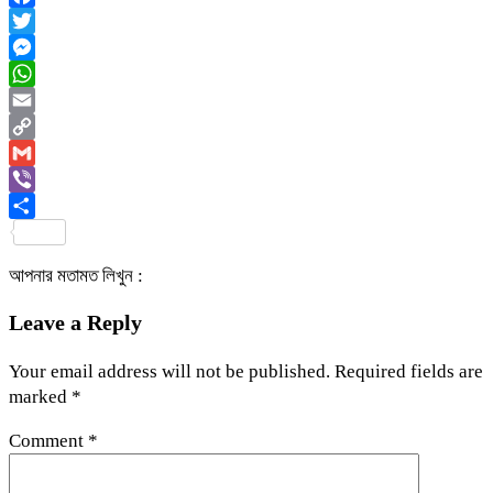
Facebook
Twitter
Messenger
WhatsApp
Email
Copy
Link
Gmail
Viber
Share
আপনার মতামত লিখুন :
Leave a Reply
Your email address will not be published.
Required fields are
marked
*
Comment
*