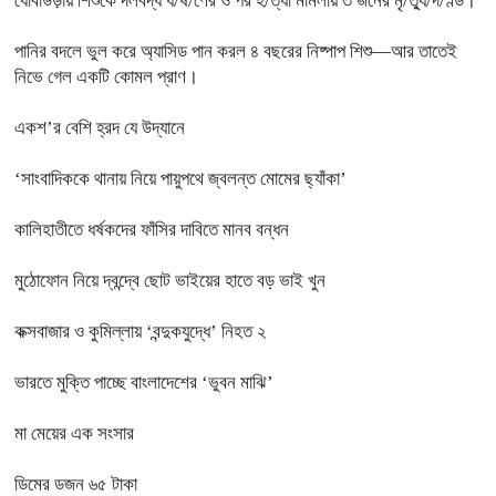
ধোবাউড়ায় শিশুকে দলবদ্ধ ধ/র্ষ/ণের ও পর হ/ত্যা মামলায় ৩ জনের মৃ/ত্যু/দ/ণ্ড।
পানির বদলে ভুল করে অ্যাসিড পান করল ৪ বছরের নিষ্পাপ শিশু—আর তাতেই
নিভে গেল একটি কোমল প্রাণ।
একশ’র বেশি হ্রদ যে উদ্যানে
‘সাংবাদিককে থানায় নিয়ে পায়ুপথে জ্বলন্ত মোমের ছ্যাঁকা’
কালিহাতীতে ধর্ষকদের ফাঁসির দাবিতে মানব বন্ধন
মুঠোফোন নিয়ে দ্বন্দ্বে ছোট ভাইয়ের হাতে বড় ভাই খুন
কক্সবাজার ও কুমিল্লায় ‘বন্দুকযুদ্ধে’ নিহত ২
ভারতে মুক্তি পাচ্ছে বাংলাদেশের ‘ভুবন মাঝি’
মা মেয়ের এক সংসার
ডিমের ডজন ৬৫ টাকা