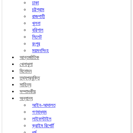
ঢাকা
চট্টগ্রাম
রাজশাহী
খুলনা
বরিশাল
সিলেট
রংপুর
ময়মনসিংহ
আন্তর্জাতিক
খেলাধুলা
বিনোদন
তথ্যপ্রযুক্তি
সাহিত্য
সম্পাদকীয়
অন্যান্য
আইন-আদালত
গণমাধ্যম
লাইফস্টাইল
ক্রাইম রিপোর্ট
ধর্ম