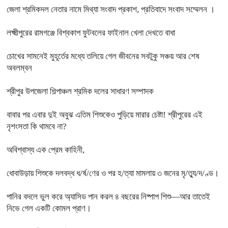
জেলা শ্রমিকদল নেতার নামে মিথ্যা সংবাদ প্রকাশ, প্রতিবাদে সংবাদ সম্মেলন ।
লক্ষ্মীপুরের রামগঞ্জে বিশ্বকাপ ফুটবলের ফাইনাল খেলা দেখতে বাধা
চোখের সামনেই মুহূর্তের মধ্যে তলিয়ে গেল জীবনের সবটুকু সঞ্চয় আর শেষ
অবলম্বন
শ্রীপুর উপজেলা শিল্পাঞ্চল শ্রমিক দলের সাধারণ সম্পাদক
বাবার পর এবার দুই অবুঝ এতিম শিশুকেও পুড়িয়ে মারার চেষ্টা! শ্রীপুরের এই
নৃশংসতা কি থামবে না?
অবিশ্বাস্য এক প্রেম কাহিনী,
ধোবাউড়ায় শিশুকে দলবদ্ধ ধ/র্ষ/ণের ও পর হ/ত্যা মামলায় ৩ জনের মৃ/ত্যু/দ/ণ্ড।
পানির বদলে ভুল করে অ্যাসিড পান করল ৪ বছরের নিষ্পাপ শিশু—আর তাতেই
নিভে গেল একটি কোমল প্রাণ।