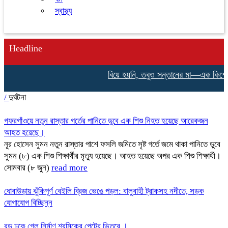
স্বাস্থ্য
Headline
বিয়ে হয়নি, তবুও সন্তানের মা—এক কিশোরীর 
/
দুর্ঘটনা
গফরগাঁওয়ে নতুন রাস্তার গর্তের পানিতে ডুবে এক শিশু নিহত হয়েছে আরেকজন
আহত হয়েছে।
নূর হোসেন সুমন নতুন রাস্তার পাশে ফসলি জমিতে সৃষ্ট গর্তে জমে থাকা পানিতে ডুবে
সুমন (৮) এক শিশু শিক্ষার্থীর মৃত্যু হয়েছে। আহত হয়েছে অপর এক শিশু শিক্ষার্থী।
সোমবার (৮ জুন)
read more
ধোবাউড়ায় ঝুঁকিপূর্ণ বেইলি ব্রিজ ভেঙে পড়ল: বালুবাহী ট্রাকসহ নদীতে, সড়ক
যোগাযোগ বিচ্ছিন্ন
রড ঢুকে গেল নির্মাণ শ্রমিকের পেটের ভিতরে ।