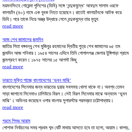
ময়মনসিংহে গোয়েন্দা পুলিশের (ডিবি) সঙ্গে ‘বন্দুকযুদ্ধে’ আবদুস সালাম ওরফে
কালাচাঁন (৪০) নামে এক যুবক নিহত হয়েছেন। রাতেই কালাচাঁনকে আটক করে
ডিবি। পরে তাকে নিয়ে অস্ত্র উদ্ধারে গেলে বন্দুকযুদ্ধে তার মৃত্যু
read more
আজ শেখ জামালের জন্মদিন
জাতির পিতা বঙ্গবন্ধু শেখ মুজিবুর রহমানের দ্বিতীয় পুত্র শেখ জামালের ৬৫ তম
জন্মদিন আজ শনিবার। ১৯৫৪ সালের এদিনে তিনি গোপালগঞ্জ জেলার টুঙ্গিপাড়া গ্রামে
জন্মগ্রহণ করেন। ১৯৭৫ সালের ১৫ আগস্ট কিছু
read more
ভারতে মুক্তি পাচ্ছে বাংলাদেশের ‘ভুবন মাঝি’
বাংলাদেশের সিনেমার জন্য ভারতের দুয়ার সবসময় খোলা থাকে না। অবশ্য তেমন
সাড়া জাগানো সিনেমাও ঢালিউডে বিরল। সেই বিরল সিনেমার মাঝে অন্যতম ‘ভুবন
মাঝি’। অভিনয় করেছেন ওপার বাংলার সুপারস্টার পরমব্রত চট্টোপাধ্যায়।
read more
গরমে শিশুর আরাম
পোশাক নির্বাচনের সময় প্রথম শব্দ যেটি মাথায় আসতে হবে তা হলো, আরাম। কাপড়,