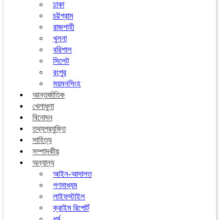
ঢাকা
চট্টগ্রাম
রাজশাহী
খুলনা
বরিশাল
সিলেট
রংপুর
ময়মনসিংহ
আন্তর্জাতিক
খেলাধুলা
বিনোদন
তথ্যপ্রযুক্তি
সাহিত্য
সম্পাদকীয়
অন্যান্য
আইন-আদালত
গণমাধ্যম
লাইফস্টাইল
ক্রাইম রিপোর্ট
ধর্ম