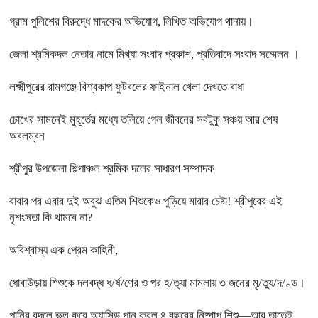
গ্রাম পুলিশের বিরুদ্ধে মাদকের অভিযোগ, লিখিত অভিযোগ থানায়।
জেলা শ্রমিকদল নেতার নামে মিথ্যা সংবাদ প্রকাশ, প্রতিবাদে সংবাদ সম্মেলন ।
লক্ষ্মীপুরের রামগঞ্জে বিশ্বকাপ ফুটবলের ফাইনাল খেলা দেখতে বাধা
চোখের সামনেই মুহূর্তের মধ্যে তলিয়ে গেল জীবনের সবটুকু সঞ্চয় আর শেষ
অবলম্বন
শ্রীপুর উপজেলা শিল্পাঞ্চল শ্রমিক দলের সাধারণ সম্পাদক
বাবার পর এবার দুই অবুঝ এতিম শিশুকেও পুড়িয়ে মারার চেষ্টা! শ্রীপুরের এই
নৃশংসতা কি থামবে না?
অবিশ্বাস্য এক প্রেম কাহিনী,
ধোবাউড়ায় শিশুকে দলবদ্ধ ধ/র্ষ/ণের ও পর হ/ত্যা মামলায় ৩ জনের মৃ/ত্যু/দ/ণ্ড।
পানির বদলে ভুল করে অ্যাসিড পান করল ৪ বছরের নিষ্পাপ শিশু—আর তাতেই