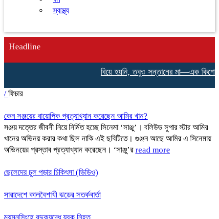
স্বাস্থ্য
Headline
বিয়ে হয়নি, তবুও সন্তানের মা—এক কিশোরীর ন
/
ফিচার
কেন সঞ্জয়ের বায়োপিক প্রত্যাখ্যান করেছেন আমির খান?
সঞ্জয় দত্তের জীবনী নিয়ে নির্মিত হচ্ছে সিনেমা ‘সাঞ্জু’। বলিউড সুপার স্টার আমির
খানের অভিনয় করার কথা ছিল নাকি এই ছবিটিতে। গুঞ্জন আছে আমির এ সিনেমায়
অভিনয়ের প্রস্তাব প্রত্যাখ্যান করেছেন। ‘সাঞ্জু’র
read more
ছেলেদের চুল পড়ার চিকিৎসা (ভিডিও)
সারাদেশে কালবৈশাখী ঝড়ের সতর্কবার্তা
ময়মনসিংহে বন্দুকযুদ্ধে যুবক নিহত