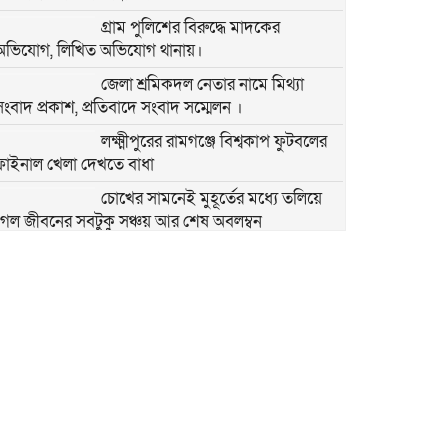
গ্রাম পুলিশের বিরুদ্ধে মাদকের
অভিযোগ, লিখিত অভিযোগ থানায়।
জেলা শ্রমিকদল নেতার নামে মিথ্যা
সংবাদ প্রকাশ, প্রতিবাদে সংবাদ সম্মেলন ।
লক্ষ্মীপুরের রামগঞ্জে বিশ্বকাপ ফুটবলের
ফাইনাল খেলা দেখতে বাধা
চোখের সামনেই মুহূর্তের মধ্যে তলিয়ে
গেল জীবনের সবটুকু সঞ্চয় আর শেষ অবলম্বন
শ্রীপুর উপজেলা শিল্পাঞ্চল শ্রমিক দলের
সাধারণ সম্পাদক
বাবার পর এবার দুই অবুঝ এতিম
শিশুকেও পুড়িয়ে মারার চেষ্টা! শ্রীপুরের
এই নৃশংসতা কি থামবে না?
অবিশ্বাস্য এক প্রেম কাহিনী,