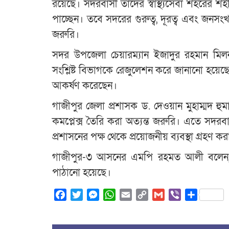
রয়েছে। সদরবাসী তাদের স্বাস্থ্যসেবা শহরের
পাচ্ছেন। তবে সদরের গুরুত্ব, দূরত্ব এবং জনসংখ্য
জরুরি।
সদর উপজেলা চেয়ারম্যান ইজাদুর রহমান মিলন জ
সংশ্লিষ্ট বিভাগকে রেজুলেশন করে জানানো হয়েছে
আকর্ষণ করেছেন।
গাজীপুর জেলা প্রশাসক ড. দেওয়ান মুহাম্মদ হুম
কমপ্লেক্স তৈরি করা অত্যন্ত জরুরি। এতে সদরব
প্রশাসনের পক্ষ থেকে প্রয়োজনীয় ব্যবস্থা গ্রহণ ক
গাজীপুর-৩ আসনের এমপি রহমত আলী বলেন, গাজীপ
পাঠানো হয়েছে।
Facebook
Twitter
Messenger
WhatsApp
Email
Copy
Gmail
Viber
Share
Link