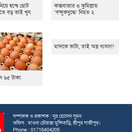
ে দ্বন্দ্বে ছোট
কক্সবাজার ও কুমিল্লায়
তে বড় ভাই খুন
‘বন্দুকযুদ্ধে’ নিহত ২
মাদকে ভাটা, তাই অস্ত্র ব্যবসা!
ন ৬৫ টাকা
সম্পাদক ও প্রকাশক : নুর হোসেন সুমন
অফিস : মাওনা চৌরাস্তা মুন্সিবাড়ি, শ্রীপুর গাজীপুর।
Phone : 01716404205