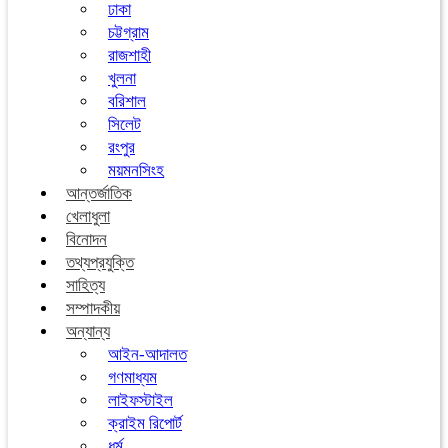
ঢাকা
চট্টগ্রাম
রাজশাহী
খুলনা
বরিশাল
সিলেট
রংপুর
ময়মনসিংহ
আন্তর্জাতিক
খেলাধুলা
বিনোদন
তথ্যপ্রযুক্তি
সাহিত্য
সম্পাদকীয়
অন্যান্য
আইন-আদালত
গণমাধ্যম
লাইফস্টাইল
ক্রাইম রিপোর্ট
ধর্ম