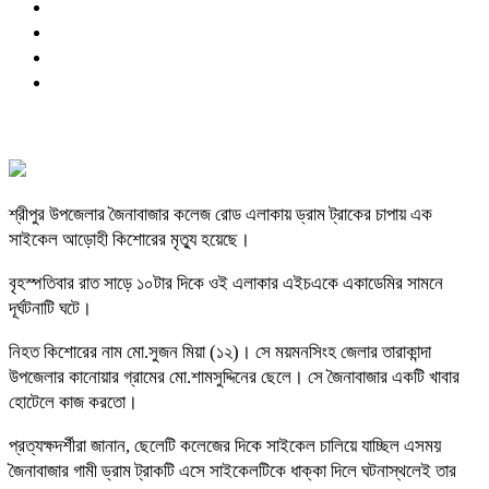
শ্রীপুর উপজেলার জৈনাবাজার কলেজ রোড এলাকায় ড্রাম ট্রাকের চাপায় এক
সাইকেল আড়োহী কিশোরের মৃত্যু হয়েছে।
বৃহস্পতিবার রাত সাড়ে ১০টার দিকে ওই এলাকার এইচএকে একাডেমির সামনে
দূর্ঘটনাটি ঘটে।
নিহত কিশোরের নাম মো.সুজন মিয়া (১২)। সে ময়মনসিংহ জেলার তারাকান্দা
উপজেলার কানোয়ার গ্রামের মো.শামসুদ্দিনের ছেলে। সে জৈনাবাজার একটি খাবার
হোটেলে কাজ করতো।
প্রত্যক্ষদর্শীরা জানান, ছেলেটি কলেজের দিকে সাইকেল চালিয়ে যাচ্ছিল এসময়
জৈনাবাজার গামী ড্রাম ট্রাকটি এসে সাইকেলটিকে ধাক্কা দিলে ঘটনাস্থলেই তার