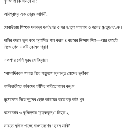
নৃশংসতা কি থামবে না?
অবিশ্বাস্য এক প্রেম কাহিনী,
ধোবাউড়ায় শিশুকে দলবদ্ধ ধ/র্ষ/ণের ও পর হ/ত্যা মামলায় ৩ জনের মৃ/ত্যু/দ/ণ্ড।
পানির বদলে ভুল করে অ্যাসিড পান করল ৪ বছরের নিষ্পাপ শিশু—আর তাতেই
নিভে গেল একটি কোমল প্রাণ।
একশ’র বেশি হ্রদ যে উদ্যানে
‘সাংবাদিককে থানায় নিয়ে পায়ুপথে জ্বলন্ত মোমের ছ্যাঁকা’
কালিহাতীতে ধর্ষকদের ফাঁসির দাবিতে মানব বন্ধন
মুঠোফোন নিয়ে দ্বন্দ্বে ছোট ভাইয়ের হাতে বড় ভাই খুন
কক্সবাজার ও কুমিল্লায় ‘বন্দুকযুদ্ধে’ নিহত ২
ভারতে মুক্তি পাচ্ছে বাংলাদেশের ‘ভুবন মাঝি’