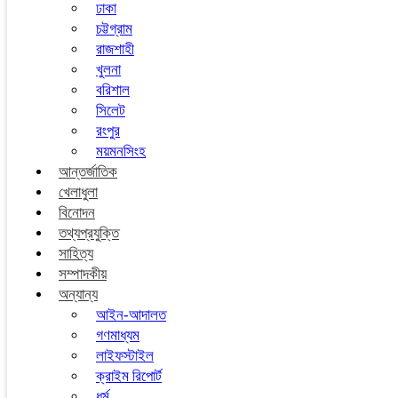
ঢাকা
চট্টগ্রাম
রাজশাহী
খুলনা
বরিশাল
সিলেট
রংপুর
ময়মনসিংহ
আন্তর্জাতিক
খেলাধুলা
বিনোদন
তথ্যপ্রযুক্তি
সাহিত্য
সম্পাদকীয়
অন্যান্য
আইন-আদালত
গণমাধ্যম
লাইফস্টাইল
ক্রাইম রিপোর্ট
ধর্ম