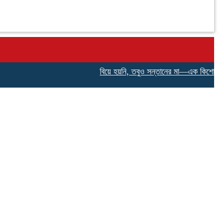
বিয়ে হয়নি, তবুও সন্তানের মা—এক কিশোরীর না বলা