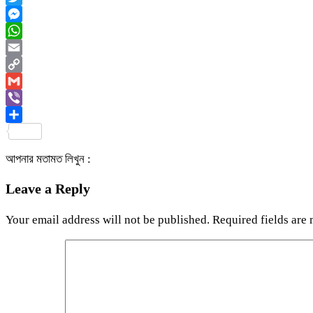
Twitter
Messenger
WhatsApp
Email
Copy
Link
Gmail
Viber
Share
আপনার মতামত লিখুন :
Leave a Reply
Your email address will not be published.
Required fields are