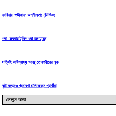
ফারিয়ার ‘পটাকায়’ অশ্লীলতা! (ভিডিও)
পদ্মা-মেঘনায় ইলিশ ধরা শুরু হচ্ছে
সত্যিই অবিশ্বাস্য ‘সাঞ্জু’তে রণবীরের লুক
বৃষ্টি সত্ত্বেও প্রচারণা চালিয়েছেন প্রার্থীরা
ফেসবুকে আমরা