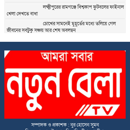
লক্ষ্মীপুরের রামগঞ্জে বিশ্বকাপ ফুটবলের ফাইনাল
খেলা দেখতে বাধা
চোখের সামনেই মুহূর্তের মধ্যে তলিয়ে গেল
জীবনের সবটুকু সঞ্চয় আর শেষ অবলম্বন
শ্রীপুর উপজেলা শিল্পাঞ্চল শ্রমিক দলের সাধারণ
সম্পাদক
বাবার পর এবার দুই অবুঝ এতিম শিশুকেও
পুড়িয়ে মারার চেষ্টা! শ্রীপুরের এই নৃশংসতা কি
থামবে না?
অবিশ্বাস্য এক প্রেম কাহিনী,
ধোবাউড়ায় শিশুকে দলবদ্ধ ধ/র্ষ/ণের ও পর হ/
ত্যা মামলায় ৩ জনের মৃ/ত্যু/দ/ণ্ড।
সম্পাদক ও প্রকাশক : নুর হোসেন সুমন