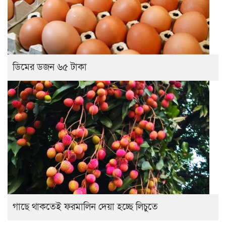
ডিমের ডজন ৬৫ টাকা
গাছে থাকতেই ফরমালিন দেয়া হচ্ছে লিচুতে