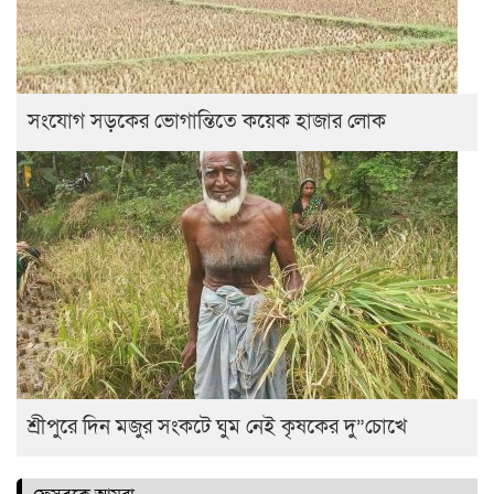
সংযোগ সড়কের ভোগান্তিতে কয়েক হাজার লোক
শ্রীপুরে দিন মজুর সংকটে ঘুম নেই কৃষকের দু”চোখে