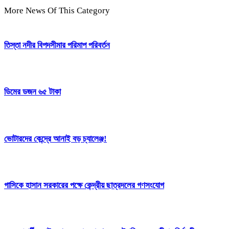
More News Of This Category
তিস্তা নদীর বিপদসীমার পরিমাপ পরিবর্তন
ডিমের ডজন ৬৫ টাকা
ভোটারদের কেন্দ্রে আনাই বড় চ্যালেঞ্জ!
গাসিকে হাসান সরকারের পক্ষে কেন্দ্রীয় ছাত্রদলের গণসংযোগ