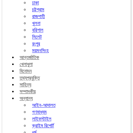
ঢাকা
চট্টগ্রাম
রাজশাহী
খুলনা
বরিশাল
সিলেট
রংপুর
ময়মনসিংহ
আন্তর্জাতিক
খেলাধুলা
বিনোদন
তথ্যপ্রযুক্তি
সাহিত্য
সম্পাদকীয়
অন্যান্য
আইন-আদালত
গণমাধ্যম
লাইফস্টাইল
ক্রাইম রিপোর্ট
ধর্ম