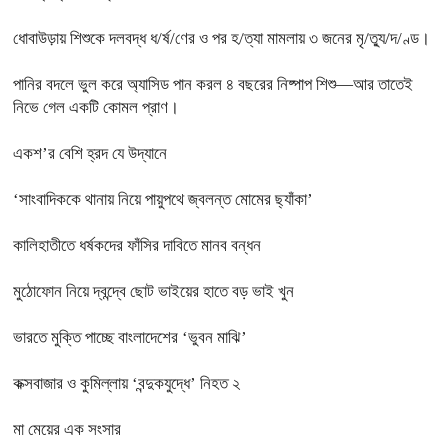
ধোবাউড়ায় শিশুকে দলবদ্ধ ধ/র্ষ/ণের ও পর হ/ত্যা মামলায় ৩ জনের মৃ/ত্যু/দ/ণ্ড।
পানির বদলে ভুল করে অ্যাসিড পান করল ৪ বছরের নিষ্পাপ শিশু—আর তাতেই
নিভে গেল একটি কোমল প্রাণ।
একশ’র বেশি হ্রদ যে উদ্যানে
‘সাংবাদিককে থানায় নিয়ে পায়ুপথে জ্বলন্ত মোমের ছ্যাঁকা’
কালিহাতীতে ধর্ষকদের ফাঁসির দাবিতে মানব বন্ধন
মুঠোফোন নিয়ে দ্বন্দ্বে ছোট ভাইয়ের হাতে বড় ভাই খুন
ভারতে মুক্তি পাচ্ছে বাংলাদেশের ‘ভুবন মাঝি’
কক্সবাজার ও কুমিল্লায় ‘বন্দুকযুদ্ধে’ নিহত ২
মা মেয়ের এক সংসার