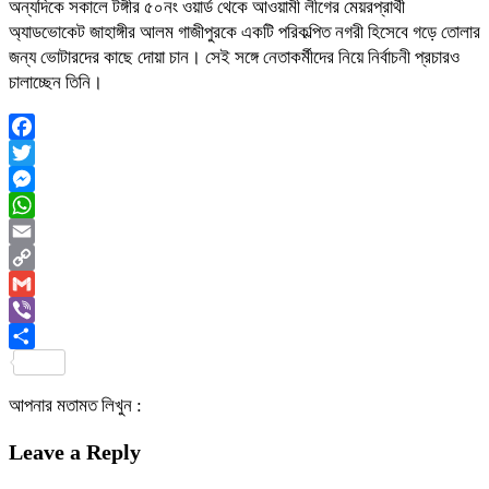
অন্যদিকে সকালে টঙ্গীর ৫০নং ওয়ার্ড থেকে আওয়ামী লীগের মেয়রপ্রার্থী
অ্যাডভোকেট জাহাঙ্গীর আলম গাজীপুরকে একটি পরিকল্পিত নগরী হিসেবে গড়ে তোলার
জন্য ভোটারদের কাছে দোয়া চান। সেই সঙ্গে নেতাকর্মীদের নিয়ে নির্বাচনী প্রচারও
চালাচ্ছেন তিনি।
Facebook
Twitter
Messenger
WhatsApp
Email
Copy
Link
Gmail
Viber
Share
আপনার মতামত লিখুন :
Leave a Reply