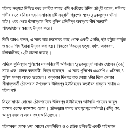
ঘটনার সত্যতা নিশ্চিত করে চকরিয়া থানার ওসি বখতিয়ার উদ্দিন চৌধুরী বলেন, শনিবার
গভীর রাতে বানিয়ার ছড়া এলাকায় দুটি সন্ত্রাসী গ্রুপের মধ্যে বন্দুকযুদ্ধের ঘটনা
ঘটে। খবর পেয়ে ঘটনাস্থলে গিয়ে পুলিশ গুলিবিদ্ধ অবস্থায় শীর্ষ সন্ত্রাসী
শাহজাহানের মরদেহ উদ্ধার করে।
তিনি আরও বলেন, এ সময় তার মরদেহের কাছ থেকে একটি এলজি, দুই রাউন্ড কার্তুজ
ও ৪০০ পিস ইয়াবা উদ্ধার করা হয়। নিহতের বিরুদ্ধে হত্যা, ধর্ষণ, অপহরণ,
চাঁদাবাজীসহ ১২টি মামলা রয়েছে।
এদিকে কুমিল্লায় পুলিশের মাদকবিরোধী অভিযানে ‘বন্দুকযুদ্ধে’ সাদ্দাম হোসেন (৩৬)
নামে এক ‘মাদক ব্যবসায়ী’ নিহত হয়েছেন। এ সময় পুলিশের এএসপি ও ওসিসহ ৪
পুলিশ সদস্য আহত হয়েছেন। শুক্রবার দিনগত রাত সোয়া ২টার দিকে জেলার
সীমান্তবর্তী চৌদ্দগ্রাম উপজেলার উজিরপুর ইউনিয়নের কড়ইবন রাস্তার মাথায় এ
ঘটনা ঘটে।
নিহত সাদ্দাম হোসেন চৌদ্দগ্রামের উজিরপুর ইউনিয়নের ভাটবাড়ি গ্রামের আবুল
হাশেম ওরফে কাশেমের ছেলে। চৌদ্দগ্রাম থানার ভারপ্রাপ্ত কর্মকর্তা (ওসি) মো.
আবুল ফয়সাল এসব তথ্য জানিয়েছেন।
ঘটনাস্থল থেকে ২শ’ বোতল ফেনসিডিল ও ৩ রাউন্ড গুলিভর্তি একটি পাইপগান