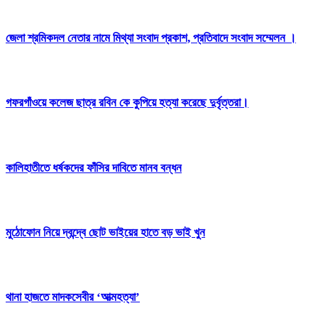
জেলা শ্রমিকদল নেতার নামে মিথ্যা সংবাদ প্রকাশ, প্রতিবাদে সংবাদ সম্মেলন ।
গফরগাঁওয়ে কলেজ ছাত্র রবিন কে কুপিয়ে হত্যা করেছে দুর্বৃত্তরা।
কালিহাতীতে ধর্ষকদের ফাঁসির দাবিতে মানব বন্ধন
মুঠোফোন নিয়ে দ্বন্দ্বে ছোট ভাইয়ের হাতে বড় ভাই খুন
থানা হাজতে মাদকসেবীর ‘আত্মহত্যা’