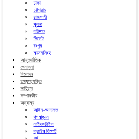
ঢাকা
চট্টগ্রাম
রাজশাহী
খুলনা
বরিশাল
সিলেট
রংপুর
ময়মনসিংহ
আন্তর্জাতিক
খেলাধুলা
বিনোদন
তথ্যপ্রযুক্তি
সাহিত্য
সম্পাদকীয়
অন্যান্য
আইন-আদালত
গণমাধ্যম
লাইফস্টাইল
ক্রাইম রিপোর্ট
ধর্ম