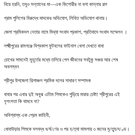
বিয়ে হয়নি, তবুও সন্তানের মা—এক কিশোরীর না বলা কান্নার গল্প
গ্রাম পুলিশের বিরুদ্ধে মাদকের অভিযোগ, লিখিত অভিযোগ থানায়।
জেলা শ্রমিকদল নেতার নামে মিথ্যা সংবাদ প্রকাশ, প্রতিবাদে সংবাদ সম্মেলন ।
লক্ষ্মীপুরের রামগঞ্জে বিশ্বকাপ ফুটবলের ফাইনাল খেলা দেখতে বাধা
চোখের সামনেই মুহূর্তের মধ্যে তলিয়ে গেল জীবনের সবটুকু সঞ্চয় আর শেষ
অবলম্বন
শ্রীপুর উপজেলা শিল্পাঞ্চল শ্রমিক দলের সাধারণ সম্পাদক
বাবার পর এবার দুই অবুঝ এতিম শিশুকেও পুড়িয়ে মারার চেষ্টা! শ্রীপুরের এই
নৃশংসতা কি থামবে না?
অবিশ্বাস্য এক প্রেম কাহিনী,
ধোবাউড়ায় শিশুকে দলবদ্ধ ধ/র্ষ/ণের ও পর হ/ত্যা মামলায় ৩ জনের মৃ/ত্যু/দ/ণ্ড।