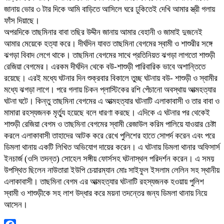
জানায় ভোর ৩ টার দিকে আমি বাড়িতে আসিলে ঘরে ঢুকিতেই দেখি আমার স্ত্রী গলায়
ফাঁস দিয়াছে।
অপরদিকে তাছমিনার বাবা তছির উদ্দীন জানায় আমার বেহানী ও জামাই দুজনেই
আমার মেয়েকে হত্যা করে। দীর্ঘদিন যাবত তাছমিনা বেগমের স্বামী ও শাশুরীর সঙ্গে
ঝগড়া বিবাদ লেগে থাকে। তাছমিনা বেগমের সাথে প্রতিনিয়ত ঝগড়া লাগতো শাশুড়ী
রেজিয়া বেগমের। এরকম দীর্ঘদিন থেকে বউ-শাশুড়ী পারিবারিক ভাবে অশান্তিতে
রয়েছে। এরই মধ্যে ঘটনার দিন শুক্রবার বিকালে তুচ্ছ ঘটনায় বউ- শাশুড়ী ও স্বামীর
মধ্যে ঝগড়া লাগে। পরে গলায় চিকন প্লাস্টিকের রশি পেঁচানো অবস্থায় আত্মহত্যার
ঘটনা ঘটে। কিন্তু তাছমিনা বেগমের এ আত্মহত্যার ঘটনাটি এলাকাবাসী ও তার বাবা ও
মামারা রহস্যজনক মৃর্ত্যু হয়েছে বলে ধারণা করছে। এদিকে এ ঘটনার পর থেকেই
শাশুড়ী রেজিয়া বেগম ও তাছমিনা বেগমের স্বামী রেজাউল করিম পালিয়ে যাওয়ার চেষ্টা
করলে এলাকাবাসী তাহাদের আটক করে রেখে পুলিশের হাতে সোপর্দ করেন এবং পরে
ডিমলা থানায় একটি লিখিত অভিযোগ দায়ের করেন। এ ঘটনায় ডিমলা থানার অফিসার্স
ইনচার্জ (ওসি তদন্ত) সোহেল সঙ্গীয় ফোর্সসহ ঘটনাস্থল পরিদর্শন করেন। এ সময়
উপস্থিত ছিলেন নাউতারা ইউপি চেয়ারম্যান মোঃ সাইফুল ইসলাম লেলিন সহ স্থানীয়
এলাকাবাসী। তাছমিনা বেগম এর আত্মহত্যার ঘটনাটি রহস্যজনক হওয়ায় পুলিশ
স্বামী ও শাশুড়ীকে সহ লাশ উদ্ধার করে ময়না তদন্তের জন্য ডিমলা থানায় নিয়ে
আসেন।