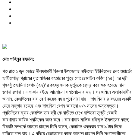
মোঃ শাহিনুর রহমান:
গত রাত ১ জুন ভোরে নীলফামারী ডিমলা উপজেলার নাউতারা ইউনিয়নের ৪নং ওয়ার্ডের
ভাটিয়াপাড়া গ্রামের মৃত মজিবর রহমানের পুত্র মোঃ রেজাউল করিম (২৫) এর স্ত্রী
গৃহবধুঁ তাছমিনা বেগম (২২)’র রহস্য জনক মৃর্ত্যুকে কেন্দ্র করে শুরু হয়েছে নানা
জল্পনা কল্পনা। এলাকায় বইছে আলোচনা সমালোচনার ঝড়। সরজমিনে এলাকাবাসীরা
জানান, রেজাউলের বাবা বেশ কয়েক বছর পূর্বে মারা যায়। তাছমিনার ৪ বছরের একটি
মেয়ে সন্তান রয়েছে এবং তাছমিনা বেগম আবারো ৮/৯ মাসের অন্তসত্তা।
প্রতিদিনের ন্যায় রেজাউল তার স্ত্রী কে বাড়ীতে রেখে নাউতরা তৃপ্তী বেকারী
কারখানায় কায়িক শ্রমিকের কাজ করে। কারখানার মালিক রফিকুল ইসলামের কাছে
বিষয়টি সম্পর্কে জানতে চাইলে তিনি বলেন, রেজাউল শুক্রবার রাত ৯ টার দিকে
বাড়িতে চলে যায়। এ বষিয়ে রেজাউলের কাছে জানতে চাইলে তিনি সংবাদকর্মীদের