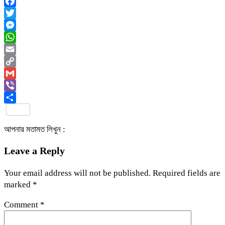
Facebook
Twitter
Messenger
WhatsApp
Email
Copy
Link
Gmail
Viber
Share
আপনার মতামত লিখুন :
Leave a Reply
Your email address will not be published.
Required fields are
marked
*
Comment
*