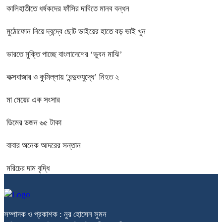
কালিহাতীতে ধর্ষকদের ফাঁসির দাবিতে মানব বন্ধন
মুঠোফোন নিয়ে দ্বন্দ্বে ছোট ভাইয়ের হাতে বড় ভাই খুন
ভারতে মুক্তি পাচ্ছে বাংলাদেশের ‘ভুবন মাঝি’
কক্সবাজার ও কুমিল্লায় ‘বন্দুকযুদ্ধে’ নিহত ২
মা মেয়ের এক সংসার
ডিমের ডজন ৬৫ টাকা
বাবার অনেক আদরের সন্তান
মরিচের দাম বৃদ্ধি
সম্পাদক ও প্রকাশক : নুর হোসেন সুমন