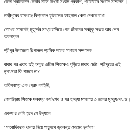
জেলা শ্রমিকদল নেতার নামে মিথ্যা সংবাদ প্রকাশ, প্রতিবাদে সংবাদ সম্মেলন ।
লক্ষ্মীপুরের রামগঞ্জে বিশ্বকাপ ফুটবলের ফাইনাল খেলা দেখতে বাধা
চোখের সামনেই মুহূর্তের মধ্যে তলিয়ে গেল জীবনের সবটুকু সঞ্চয় আর শেষ
অবলম্বন
শ্রীপুর উপজেলা শিল্পাঞ্চল শ্রমিক দলের সাধারণ সম্পাদক
বাবার পর এবার দুই অবুঝ এতিম শিশুকেও পুড়িয়ে মারার চেষ্টা! শ্রীপুরের এই
নৃশংসতা কি থামবে না?
অবিশ্বাস্য এক প্রেম কাহিনী,
ধোবাউড়ায় শিশুকে দলবদ্ধ ধ/র্ষ/ণের ও পর হ/ত্যা মামলায় ৩ জনের মৃ/ত্যু/দ/ণ্ড।
একশ’র বেশি হ্রদ যে উদ্যানে
‘সাংবাদিককে থানায় নিয়ে পায়ুপথে জ্বলন্ত মোমের ছ্যাঁকা’