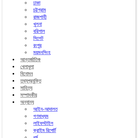
ঢাকা
চট্টগ্রাম
রাজশাহী
খুলনা
বরিশাল
সিলেট
রংপুর
ময়মনসিংহ
আন্তর্জাতিক
খেলাধুলা
বিনোদন
তথ্যপ্রযুক্তি
সাহিত্য
সম্পাদকীয়
অন্যান্য
আইন-আদালত
গণমাধ্যম
লাইফস্টাইল
ক্রাইম রিপোর্ট
ধর্ম