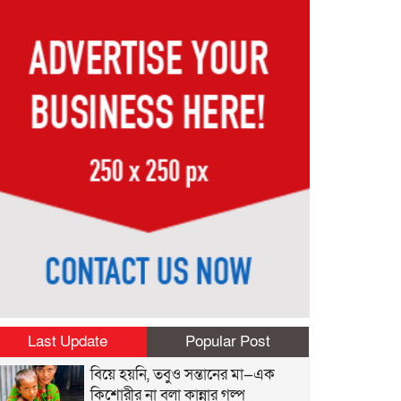
Last Update
Popular Post
বিয়ে হয়নি, তবুও সন্তানের মা—এক
কিশোরীর না বলা কান্নার গল্প