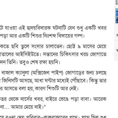
ঘটে যাওয়া এই হৃদয়বিদারক ঘটনাটি যেন শুধু একটি খবর
 পড়া আর একটি শিশুর নিঃশব্দ বিদায়ের গল্প।
কতে ছবি তুলে সংসার চালাতেন। ছোট্ট ৯ মাসের মেয়ে
াসপাতালের আইসিইউতে। সন্তানের চিকিৎসার খরচ জোগাতে
দেন তিনি। তবুও শেষ রক্ষা হয়নি।
নাজাল ক্যানুলা (অক্সিজেন পাইপ) জোগাড়ের জন্য চলছে
জিনিসটি আসছে, আধা ঘণ্টার মধ্যেই পৌঁছাবে। কিন্তু তার
আসতে বলা হয়, কারণ শিশুটি আর নেই।
েতর থেকে নার্সের খবর, বাইরে ভেঙে পড়া বাবা। আরেক
ে না… আমার মেয়ে নাই।”
নিয়ে রওনা দেয় পরিবার—কক্সবাজারের পথে। পথে ছিল শুধু