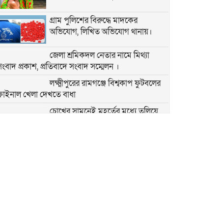
গ্রাম পুলিশের বিরুদ্ধে মাদকের
অভিযোগ, লিখিত অভিযোগ থানায়।
জেলা শ্রমিকদল নেতার নামে মিথ্যা
সংবাদ প্রকাশ, প্রতিবাদে সংবাদ সম্মেলন ।
লক্ষ্মীপুরের রামগঞ্জে বিশ্বকাপ ফুটবলের
ফাইনাল খেলা দেখতে বাধা
চোখের সামনেই মুহূর্তের মধ্যে তলিয়ে
গেল জীবনের সবটুকু সঞ্চয় আর শেষ অবলম্বন
শ্রীপুর উপজেলা শিল্পাঞ্চল শ্রমিক দলের
সাধারণ সম্পাদক
বাবার পর এবার দুই অবুঝ এতিম
শিশুকেও পুড়িয়ে মারার চেষ্টা! শ্রীপুরের
এই নৃশংসতা কি থামবে না?
অবিশ্বাস্য এক প্রেম কাহিনী,