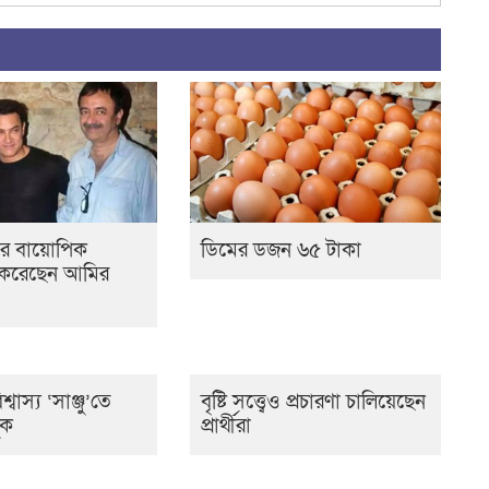
ের বায়োপিক
ডিমের ডজন ৬৫ টাকা
ান করেছেন আমির
্বাস্য ‘সাঞ্জু’তে
বৃষ্টি সত্ত্বেও প্রচারণা চালিয়েছেন
ুক
প্রার্থীরা