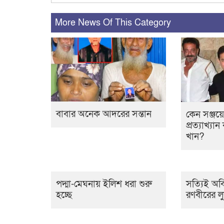
More News Of This Category
বাবার অনেক আদরের সন্তান
কেন সঞ্জয়
প্রত্যাখ্য
খান?
পদ্মা-মেঘনায় ইলিশ ধরা শুরু
সত্যিই অবিশ
হচ্ছে
রণবীরের ল