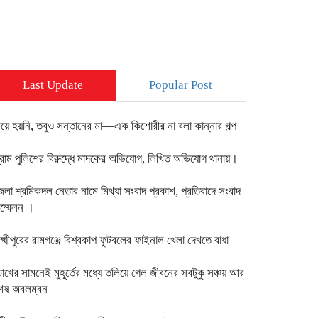
Last Update
Popular Post
িয়ে হয়নি, তবুও সন্তানের মা—এক কিশোরীর না বলা কান্নার গল্প
্রাম পুলিশের বিরুদ্ধে মাদকের অভিযোগ, লিখিত অভিযোগ থানায়।
েলা শ্রমিকদল নেতার নামে মিথ্যা সংবাদ প্রকাশ, প্রতিবাদে সংবাদ
ম্মেলন ।
ক্ষ্মীপুরের রামগঞ্জে বিশ্বকাপ ফুটবলের ফাইনাল খেলা দেখতে বাধা
োখের সামনেই মুহূর্তের মধ্যে তলিয়ে গেল জীবনের সবটুকু সঞ্চয় আর
েষ অবলম্বন