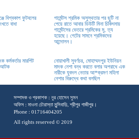
গঞ্জে বিশ্বকাপ ফুটবলের
গার্মেন্টস শ্রমিক অসুস্থতার পর ছুটি না
েখতে বাধা
পেয়ে রাতে আবার ডিউটি মিনা চিকিৎসায়
গার্মেন্টসের ভেতরে শ্রমিকের মৃ, ত্য
হয়েছে। গেটের সামনে শ্রমিকদের
আন্দোলন।
ংক কর্মকর্তার মারপিট
নোয়াখালী সুবর্ণচর, মোহাম্মদপুর ইউনিয়ন
ল আটক
মাদক নেশা বন্ধ করতে বলার অপরাধে এক
নারীকে যুবদল নেতার আ*ক্রমণ মহিলা
নেশার বিরুদ্ধে কথা বলছিল
সম্পাদক ও প্রকাশক : নুর হোসেন সুমন
অফিস : মাওনা চৌরাস্তা মুন্সিবাড়ি, শ্রীপুর গাজীপুর।
Phone : 01716404205
All rights reserved © 2019