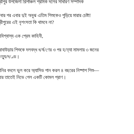
্রীপুর উপজেলা শিল্পাঞ্চল শ্রমিক দলের সাধারণ সম্পাদক
াবার পর এবার দুই অবুঝ এতিম শিশুকেও পুড়িয়ে মারার চেষ্টা!
্রীপুরের এই নৃশংসতা কি থামবে না?
বিশ্বাস্য এক প্রেম কাহিনী,
োবাউড়ায় শিশুকে দলবদ্ধ ধ/র্ষ/ণের ও পর হ/ত্যা মামলায় ৩ জনের
ৃ/ত্যু/দ/ণ্ড।
ানির বদলে ভুল করে অ্যাসিড পান করল ৪ বছরের নিষ্পাপ শিশু—
র তাতেই নিভে গেল একটি কোমল প্রাণ।