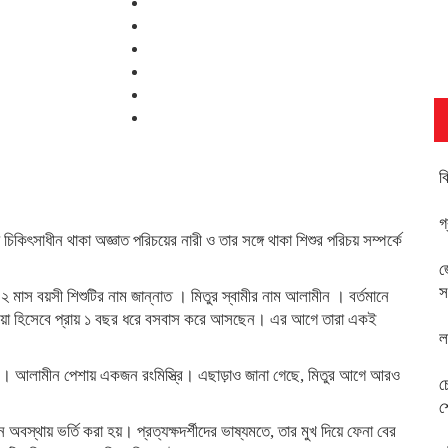
ব
গ
িকিৎসাধীন থাকা অজ্ঞাত পরিচয়ের নারী ও তার সঙ্গে থাকা শিশুর পরিচয় সম্পর্কে
জ
স
য় ২ মাস বয়সী শিশুটির নাম জান্নাত । মিতুর স্বামীর নাম আলামীন । বর্তমানে
াড়াটিয়া হিসেবে প্রায় ১ বছর ধরে বসবাস করে আসছেন। এর আগে তারা একই
ল
 রংপুরে। আলামীন পেশায় একজন রংমিস্ত্রি। এছাড়াও জানা গেছে, মিতুর আগে আরও
চ
শ
্থায় ভর্তি করা হয়। প্রত্যক্ষদর্শীদের ভাষ্যমতে, তার মুখ দিয়ে ফেনা বের