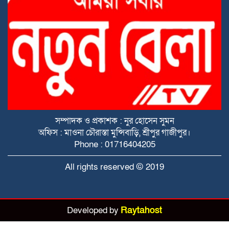
খেলা দেখতে বাধা
চোখের সামনেই মুহূর্তের মধ্যে তলিয়ে গেল
জীবনের সবটুকু সঞ্চয় আর শেষ অবলম্বন
শ্রীপুর উপজেলা শিল্পাঞ্চল শ্রমিক দলের সাধারণ
সম্পাদক
বাবার পর এবার দুই অবুঝ এতিম শিশুকেও
সম্পাদক ও প্রকাশক : নুর হোসেন সুমন
পুড়িয়ে মারার চেষ্টা! শ্রীপুরের এই নৃশংসতা কি
অফিস : মাওনা চৌরাস্তা মুন্সিবাড়ি, শ্রীপুর গাজীপুর।
থামবে না?
Phone : 01716404205
অবিশ্বাস্য এক প্রেম কাহিনী,
All rights reserved © 2019
ধোবাউড়ায় শিশুকে দলবদ্ধ ধ/র্ষ/ণের ও পর হ/
ত্যা মামলায় ৩ জনের মৃ/ত্যু/দ/ণ্ড।
Developed by
Raytahost