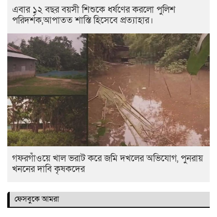
এবার ১২ বছর বয়সী শিশুকে ধর্ষণের করলো পুলিশ
পরিদর্শক,আপাতত শাস্তি হিসেবে প্রত্যাহার।
গফরগাঁওয়ে খাল ভরাট করে জমি দখলের অভিযোগ, পুনরায়
খননের দাবি কৃষকদের
ফেসবুকে আমরা