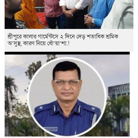
শ্রীপুরে কালার গার্মেন্টসে ২ দিনে দেড় শতাধিক শ্রমিক
অ’সুস্থ, কারণ নিয়ে ধোঁ’য়া’শা.!