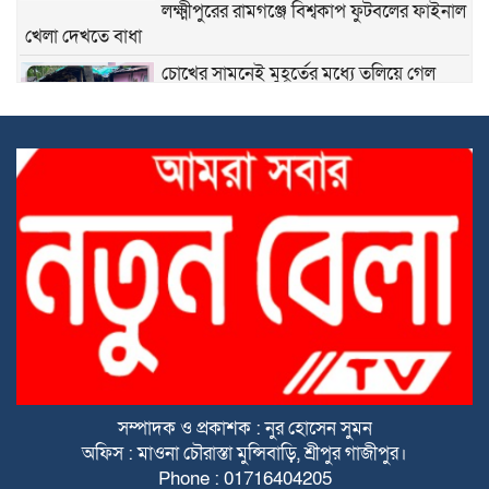
লক্ষ্মীপুরের রামগঞ্জে বিশ্বকাপ ফুটবলের ফাইনাল
খেলা দেখতে বাধা
চোখের সামনেই মুহূর্তের মধ্যে তলিয়ে গেল
জীবনের সবটুকু সঞ্চয় আর শেষ অবলম্বন
শ্রীপুর উপজেলা শিল্পাঞ্চল শ্রমিক দলের সাধারণ
সম্পাদক
বাবার পর এবার দুই অবুঝ এতিম শিশুকেও
পুড়িয়ে মারার চেষ্টা! শ্রীপুরের এই নৃশংসতা কি
থামবে না?
অবিশ্বাস্য এক প্রেম কাহিনী,
ধোবাউড়ায় শিশুকে দলবদ্ধ ধ/র্ষ/ণের ও পর হ/
সম্পাদক ও প্রকাশক : নুর হোসেন সুমন
ত্যা মামলায় ৩ জনের মৃ/ত্যু/দ/ণ্ড।
অফিস : মাওনা চৌরাস্তা মুন্সিবাড়ি, শ্রীপুর গাজীপুর।
Phone : 01716404205