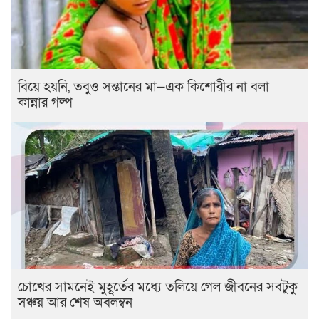
বিয়ে হয়নি, তবুও সন্তানের মা—এক কিশোরীর না বলা
কান্নার গল্প
চোখের সামনেই মুহূর্তের মধ্যে তলিয়ে গেল জীবনের সবটুকু
সঞ্চয় আর শেষ অবলম্বন