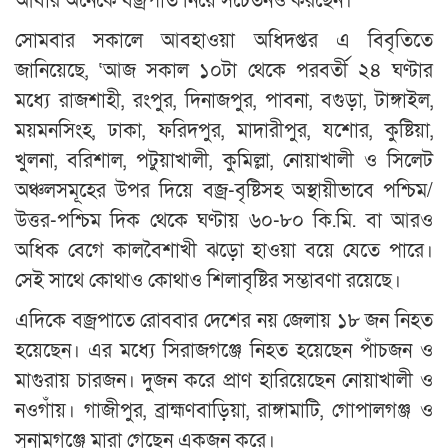
আবার অনেকে বজ্রপাত নিয়ে সচেতনও করছেন।
সোমবার সকালে আবহাওয়া অধিদপ্তর এ বিবৃতিতে
জানিয়েছে, ‘আজ সকাল ১০টা থেকে পরবর্তী ২৪ ঘণ্টার
মধ্যে রাজশাহী, রংপুর, দিনাজপুর, পাবনা, বগুড়া, টাঙ্গাইল,
ময়মনসিংহ, ঢাকা, ফরিদপুর, মাদারীপুর, যশোর, কুষ্টিয়া,
খুলনা, বরিশাল, পটুয়াখালী, কুমিল্লা, নোয়াখালী ও সিলেট
অঞ্চলসমূহের উপর দিয়ে বজ্র-বৃষ্টিসহ অস্থায়ীভাবে পশ্চিম/
উত্তর-পশ্চিম দিক থেকে ঘণ্টায় ৬০-৮০ কি.মি. বা আরও
অধিক বেগে কালবৈশাখী ঝড়ো হাওয়া বয়ে যেতে পারে।
সেই সাথে কোথাও কোথাও শিলাবৃষ্টির সম্ভাবণা রয়েছে।
এদিকে বজ্রপাতে রোববার দেশের নয় জেলায় ১৮ জন নিহত
হয়েছেন। এর মধ্যে সিরাজগঞ্জে নিহত হয়েছেন পাঁচজন ও
মাগুরায় চারজন। দুজন করে প্রাণ হারিয়েছেন নোয়াখালী ও
নওগাঁয়। গাজীপুর, ব্রাহ্মণবাড়িয়া, রাঙ্গামাটি, গোপালগঞ্জ ও
সুনামগঞ্জে মারা গেছেন একজন করে।