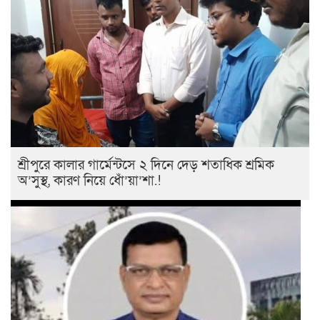
শ্রীপুরে কালার গার্মেন্টসে ২ দিনে দেড় শতাধিক শ্রমিক
অ’সুস্থ, কারণ নিয়ে ধোঁ’য়া’শা.!