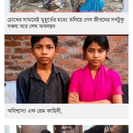
চোখের সামনেই মুহূর্তের মধ্যে তলিয়ে গেল জীবনের সবটুকু
সঞ্চয় আর শেষ অবলম্বন
অবিশ্বাস্য এক প্রেম কাহিনী,