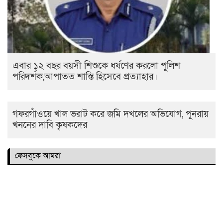
এবার ১২ বছর বয়সী শিশুকে ধর্ষণের করলো পুলিশ
পরিদর্শক,আপাতত শাস্তি হিসেবে প্রত্যাহার।
গফরগাঁওয়ে খাল ভরাট করে জমি দখলের অভিযোগ, পুনরায়
খননের দাবি কৃষকদের
ফেসবুকে আমরা