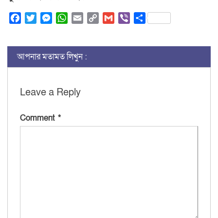
Facebook
Twitter
Messenger
WhatsApp
Email
Copy
Gmail
Viber
Share
Link
আপনার মতামত লিখুন :
Leave a Reply
Comment
*